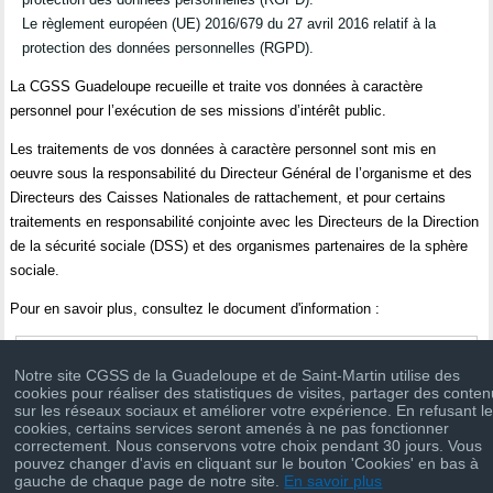
Le règlement européen (UE) 2016/679 du 27 avril 2016 relatif à la
protection des données personnelles (RGPD).
La CGSS Guadeloupe recueille et traite vos données à caractère
personnel pour l’exécution de ses missions d’intérêt public.
Les traitements de vos données à caractère personnel sont mis en
oeuvre sous la responsabilité du Directeur Général de l’organisme et des
Directeurs des Caisses Nationales de rattachement, et pour certains
traitements en responsabilité conjointe avec les Directeurs de la Direction
de la sécurité sociale (DSS) et des organismes partenaires de la sphère
sociale.
Pour en savoir plus, consultez le document d'information :
Informatique et libertés
Notre site CGSS de la Guadeloupe et de Saint-Martin utilise des
cookies pour réaliser des statistiques de visites, partager des conte
sur les réseaux sociaux et améliorer votre expérience. En refusant l
cookies, certains services seront amenés à ne pas fonctionner
correctement. Nous conservons votre choix pendant 30 jours. Vous
pouvez changer d'avis en cliquant sur le bouton 'Cookies' en bas à
gauche de chaque page de notre site.
En savoir plus