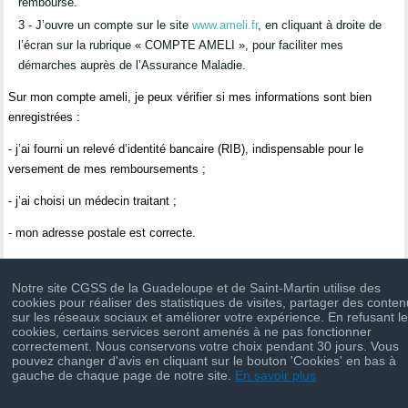
remboursé.
3 - J’ouvre un compte sur le site
www.ameli.fr
, en cliquant à droite de
l’écran sur la rubrique « COMPTE AMELI », pour faciliter mes
démarches auprès de l’Assurance Maladie.
Sur mon compte ameli, je peux vérifier si mes informations sont bien
enregistrées :
- j’ai fourni un relevé d’identité bancaire (RIB), indispensable pour le
versement de mes remboursements ;
- j’ai choisi un médecin traitant ;
- mon adresse postale est correcte.
Si cela n’est pas le cas, je peux effectuer toutes mes démarches en ligne
depuis mon compte ameli.
Notre site CGSS de la Guadeloupe et de Saint-Martin utilise des
cookies pour réaliser des statistiques de visites, partager des conte
sur les réseaux sociaux et améliorer votre expérience. En refusant l
cookies, certains services seront amenés à ne pas fonctionner
correctement. Nous conservons votre choix pendant 30 jours. Vous
pouvez changer d'avis en cliquant sur le bouton 'Cookies' en bas à
gauche de chaque page de notre site.
En savoir plus