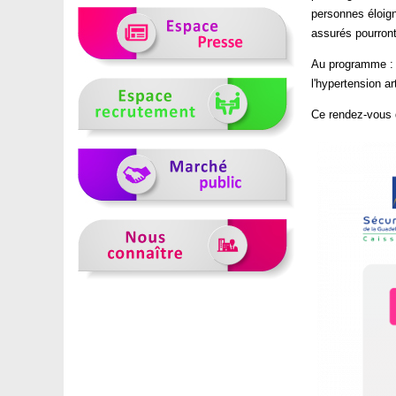
personnes éloign
assurés pourron
Au programme : r
l'hypertension art
Ce rendez-vous d